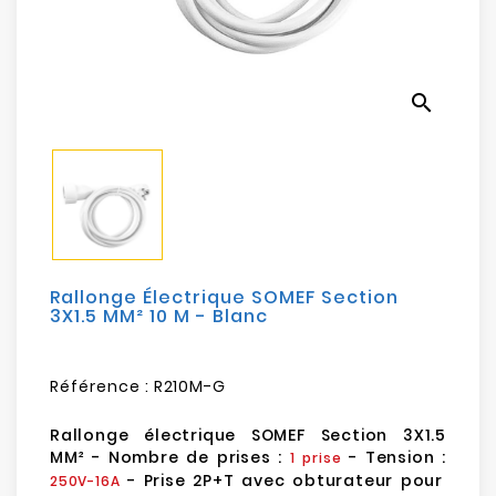
Electroménager
Bureautique
search
Réseau
&
Sécurité
Mobilités
&
Loisirs
Rallonge Électrique SOMEF Section
3X1.5 MM² 10 M - Blanc
Référence :
R210M-G
Rallonge électrique SOMEF Section 3X1.5
MM² - Nombre de prises :
- Tension :
1
prise
- Prise 2P+T avec obturateur pour
250V-16A