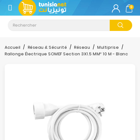
CATÉGORIE
0
Climatisation
Informatique
Accueil
Réseau & Sécurité
Réseau
Multiprise
Rallonge Électrique SOMEF Section 3X1.5 MM² 10 M - Blanc
Téléphonie
&
Tablette
Impression
Stockage
TV-
Son-
Photos