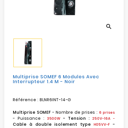
Electroménager
Bureautique
search
Réseau
&
Sécurité
Mobilités
&
Loisirs
Multiprise SOMEF 6 Modules Avec
Interrupteur 1.4 M - Noir
Référence :
BLNR6INT-14-G
Multiprise SOMEF
- Nombre de prises :
6 prises
- Puissance :
- Tension :
3500W
250V-16A -
Cable à double isolement type
-
H05VV-F