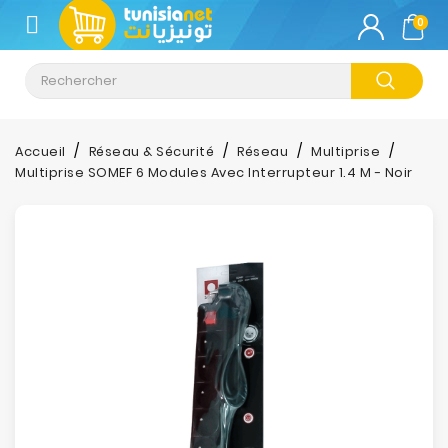
CATÉGORIE
0
Climatisation
Informatique
Accueil
Réseau & Sécurité
Réseau
Multiprise
Multiprise SOMEF 6 Modules Avec Interrupteur 1.4 M - Noir
Téléphonie
&
Tablette
Impression
Stockage
TV-
Son-
Photos