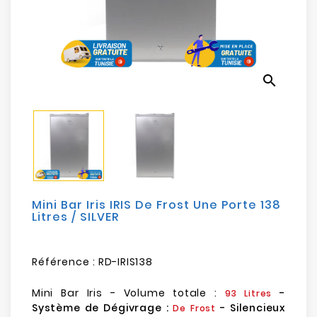
Electroménager
Bureautique
search
Réseau
&
Sécurité
Mobilités
&
Loisirs
Mini Bar Iris IRIS De Frost Une Porte 138
Litres / SILVER
Référence :
RD-IRIS138
Mini Bar Iris - Volume totale :
-
93 Litres
Système de Dégivrage :
- Silencieux
De Frost