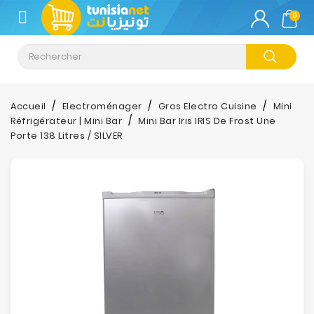
CATÉGORIE
0
Climatisation
Informatique
Accueil
Electroménager
Gros Electro Cuisine
Mini
Réfrigérateur | Mini Bar
Mini Bar Iris IRIS De Frost Une
Téléphonie
Porte 138 Litres / SILVER
&
Tablette
Impression
Stockage
TV-
Son-
Photos