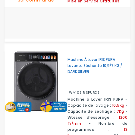
Sur commande
Mise en Service Gratuites
Machine À Laver IRIS PURA
Lavante Séchante 10,5/7 KG /
DARK SILVER
[WM105IRISPURDS]
Machine à Laver IRIS PURA
-
Capacité de lavage :
10.5Kg
-
Capacité de séchage :
7Kg
-
Vitesse d'essorage :
1200
Tr/min
- Nombre de
programmes :
13