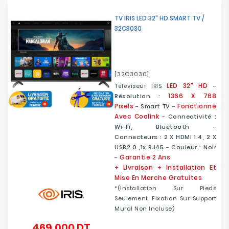
Electroménager
TV IRIS LED 32" HD SMART TV /
32C3030
Bureautique
Réseau
&
[32C3030]
Sécurité
LED 32" HD
Téléviseur IRIS
-
1366 X 768
Résolution :
Pixels
Fonctionne
- Smart TV -
Mobilités
Avec Coolink
- Connectivité :
&
Wi-Fi, Bluetooth -
Loisirs
Connecteurs : 2 X HDMI 1.4, 2 X
USB2.0 ,1x RJ45 - Couleur : Noir
Garantie 2 Ans
-
+ Livraison + Installation Et
Mise En Marche Gratuites
*(Installation Sur Pieds
Seulement, Fixation Sur Support
Mural Non Incluse)
469,000 DT
Prix