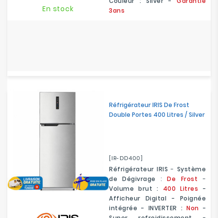
Couleur : Silver -
Garantie
base
En stock
3ans
Réfrigérateur IRIS De Frost
Double Portes 400 Litres / Silver
[IR-DD400]
Réfrigérateur IRIS
-
Système
de Dégivrage
:
De Frost
-
Volume brut :
400 Litres
-
Afficheur Digital - Poignée
intégrée - INVERTER :
Non
-
Super refroidissement -