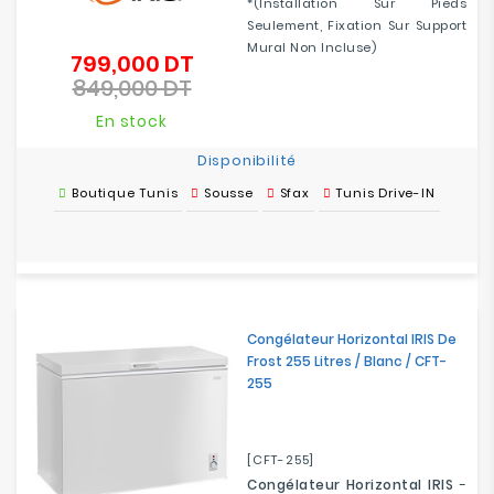
*(Installation Sur Pieds
Seulement, Fixation Sur Support
Mural Non Incluse)
799,000 DT
Prix
849,000 DT
de
Prix
base
En stock
Disponibilité
Boutique Tunis
Sousse
Sfax
Tunis Drive-IN
Congélateur Horizontal IRIS De
Frost 255 Litres / Blanc / CFT-
255
[CFT-255]
Congélateur Horizontal IRIS
-