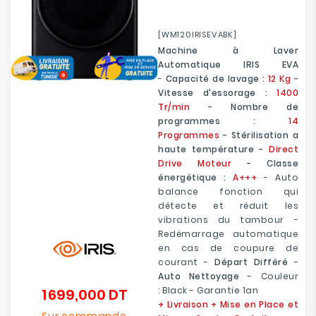
[WM120IRISEVABK]
Machine à Laver
Automatique IRIS EVA
-
Capacité de lavage :
12 Kg
-
Vitesse d'essorage :
1400
Tr/min
- Nombre de
programmes :
14
Programmes
- Stérilisation a
haute température -
Direct
Drive Moteur
- Classe
énergétique :
A+++
- Auto
balance fonction qui
détecte et réduit les
vibrations du tambour -
Redémarrage automatique
en cas de coupure de
courant -
Départ Différé
-
Auto Nettoyage
- Couleur
: Black - Garantie 1an
1 699,000 DT
Prix
+ Livraison + Mise en Place et