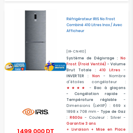
Réfrigérateur IRIS No Frost
Combiné 410 Litres Inox / Avec
Afficheur
[IR-CN410]
Système de Dégivrage :
No
Frost (Froid Ventilé)
- Volume
Brut Totale :
410 Litres
-
INVERTER :
Non
- Nombre
d'étoiles congélateur :
★
★
★★
-
Bac à glaçons
- Congélation rapide -
Température réglable
-
Dimensions (LxHXP) :
669 x
1898 x 708 mm
-
Type de Gaz
:
R600a
- Couleur : Silver -
Garantie 3 ans
+ Livraison + Mise en Place
1 499,000 DT
Prix