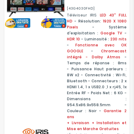
[43G4030FHD]
Téléviseur IRIS
LED 43" FULL
HD
- Résolution:
1920 X 1080
Pixels
- Système
d'exploitation :
Google TV
-
HDR 10
- Luminosité :
230 nits
-
Fonctionne avec OK
GOOGLE
-
Chromecast
intégré - Dolby Atmos
-
Temps de réponse : 8ms
- Puissance Haut parleurs :
8W x2 - Connectivité : Wi-Fi,
Bluetooth - Connecteurs : 2 x
HDMI 1.4, 1 x USB2.0 ,1 x rj45, 1x
Entrée RF - Poids Net : 6 KG -
Dimensions :
954.5x86.9x558.5mm -
Couleur : Noir -
Garantie 2
ans
+ Livraison + Installation et
Mise en Marche Gratuites