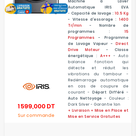
Machine à Laver
Automatique IRIS EVA
-
Capacité de lavage :
10.5 Kg
- Vitesse d'essorage :
1400
Tr/min
- Nombre de
programmes :
15
Programmes
- Programme
de Lavage Vapeur -
Direct
Drive Moteur
- Classe
énergétique :
A+++
- Auto
balance fonction qui
détecte et réduit les
vibrations du tambour -
Redémarrage automatique
en cas de coupure de
courant -
Départ Différé
-
Auto Nettoyage
- Couleur :
Dark Silver - Garantie 1an
1 599,000 DT
Prix
+ Livraison + Mise en Place et
Sur commande
Mise en Service Gratuites