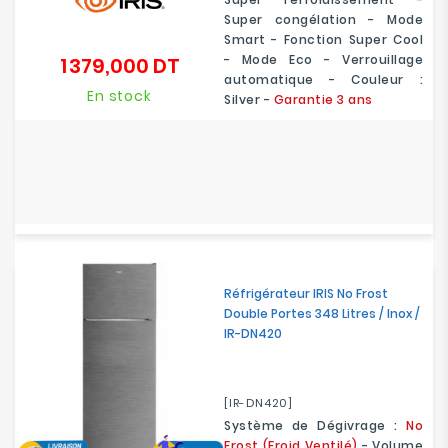
Super congélation - Mode
Smart - Fonction Super Cool
- Mode Eco - Verrouillage
1 379,000 DT
Prix
automatique - Couleur :
En stock
Silver -
Garantie 3 ans
Réfrigérateur IRIS No Frost
Double Portes 348 Litres / Inox /
IR-DN420
[IR-DN420]
Système de Dégivrage :
No
Frost (Froid Ventilé)
-
Volume