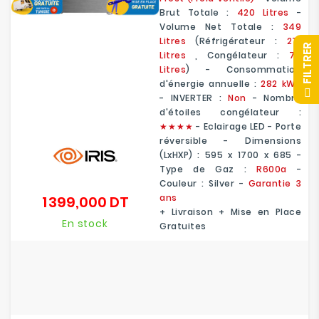
Brut Totale
:
420 Litres
-
Volume Net Totale :
349
Litres
(Réfrigérateur :
271
R
Litres
, Congélateur :
78
Litres
) - Consommation
d'énergie annuelle :
282 kWh
F
I
L
T
R
E
- INVERTER :
Non
- Nombre
d'étoiles congélateur :
★★★★
- Eclairage LED - Porte
réversible - Dimensions
(LxHXP) : 595 x 1700 x 685 -
Type de Gaz :
R600a
-
Couleur : Silver -
Garantie 3
ans
1 399,000 DT
Prix
+ Livraison + Mise en Place
En stock
Gratuites