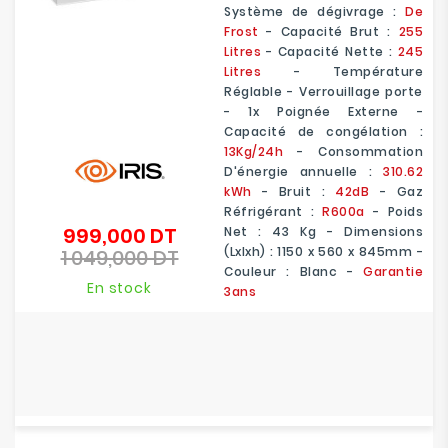
Système de dégivrage :
De
Frost
- Capacité Brut :
255
Litres
- Capacité Nette :
245
Litres
- Température
Réglable - Verrouillage porte
- 1x Poignée Externe -
Capacité de congélation :
13Kg/24h
- Consommation
D'énergie annuelle :
310.62
kWh
- Bruit :
42dB
- Gaz
Réfrigérant :
R600a
- Poids
999,000 DT
Net : 43 Kg - Dimensions
Prix
(Lxlxh) : 1150 x 560 x 845mm -
1 049,000 DT
de
Prix
Couleur : Blanc -
Garantie
base
En stock
3ans