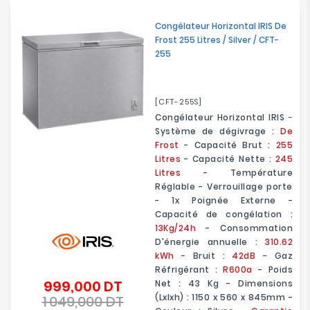
Congélateur Horizontal IRIS De
Frost 255 Litres / Silver / CFT-
255
[CFT-255S]
Congélateur Horizontal IRIS
-
Système de dégivrage :
De
Frost
- Capacité Brut :
255
Litres
- Capacité Nette :
245
Litres
- Température
Réglable - Verrouillage porte
- 1x Poignée Externe -
Capacité de congélation :
13Kg/24h
- Consommation
D'énergie annuelle :
310.62
kWh
- Bruit :
42dB
- Gaz
Réfrigérant :
R600a
- Poids
999,000 DT
Net : 43 Kg - Dimensions
Prix
(Lxlxh) : 1150 x 560 x 845mm -
1 049,000 DT
de
Prix