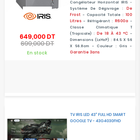
Congélateur Horizontal IRIS
-
De
Système De Dégivrage :
Frost
100
- Capacité Totale :
Litres
R600a
- Réfrigérant :
-
Classe Climatique T
De 18 À 43 °C
(Tropicale) :
-
649,000 DT
Prix
Dimensions (LxHxP) : 84.5 X 56
699,000 DT
de
Prix
X 56.8cm - Couleur : Gris -
base
Garantie 3ans
En stock
TV IRIS LED 43" FULL HD SMART
GOOGLE TV - 43G4030FHD