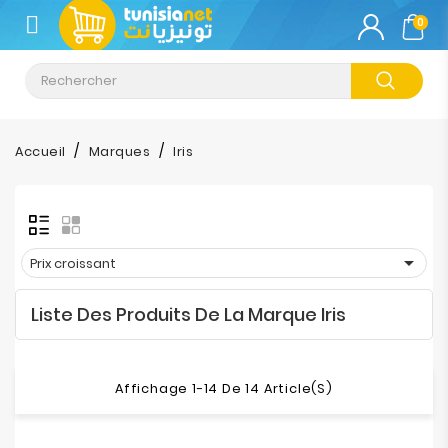
CATÉGORIE
0
Climatisation
Informatique
Accueil
Marques
Iris
Téléphonie
&
Tablette

Prix croissant
Impression
Liste Des Produits De La Marque Iris
Stockage
TV-
Affichage 1-14 De 14 Article(s)
Son-
Photos