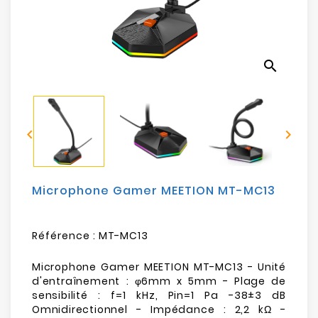
Electroménager
Bureautique
search
Réseau
&
Sécurité


Mobilités
&
Loisirs
Microphone Gamer MEETION MT-MC13
Référence :
MT-MC13
Microphone Gamer MEETION MT-MC13 - Unité
d'entraînement : φ6mm x 5mm - Plage de
sensibilité : f=1 kHz, Pin=1 Pa -38±3 dB
Omnidirectionnel - Impédance : 2,2 kΩ -