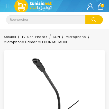
CATÉGORIE
0
Climatisation
Informatique
Accueil
TV-Son-Photos
SON
Microphone
Microphone Gamer MEETION MT-MC13
Téléphonie
&
Tablette
Impression
Stockage
TV-
Son-
Photos