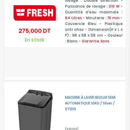
lavage : Double direction -
Puissance de lavage :
310 W
-
Quantité d'eau maximale :
84 Litres
- Minuterie :
15 min
-
Couvercle Bleu - Plastique
275,000 DT
anti choc - Dimension(H x L x
Prix
P) : 98 x 58 x 58 cm - Couleur
En stock
: Blanc -
Garantie 3ans
MACHINE À LAVER BIOLUX SEMI
AUTOMATIQUE 10KG / Silver /
ST101S
[ST101S]