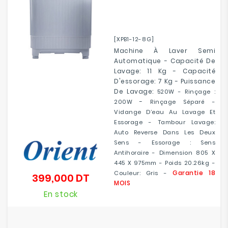
[XPB1-12-8G]
Machine À Laver Semi
Automatique - Capacité De
Lavage: 11 Kg - Capacité
D'essorage: 7 Kg - Puissance
De Lavage:
520W - Rinçage :
-
200W
Rinçage Séparé -
Vidange D’eau Au Lavage Et
Essorage - Tambour Lavage:
Auto Reverse Dans Les Deux
Sens - Essorage : Sens
Antihoraire - Dimension 805 X
445 X 975mm - Poids 20.26kg -
Garantie 18
Couleur: Gris -
399,000 DT
Prix
MOIS
En stock