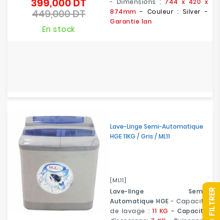
399,000 DT
Prix
- Dimensions :
744 x 420 x
449,000 DT
de
874mm
- Couleur : Silver -
Prix
base
Garantie 1an
En stock
Lave-Linge Semi-Automatique
HGE 11KG / Gris / ML11
[ML11]
Lave-linge Semi-
R
Automatique HGE
- Capacité
de lavage :
11 KG
- Capacité
F
I
L
T
R
E