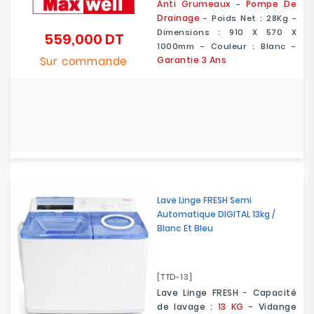
Anti Grumeaux
Pompe De
-
Drainage
- Poids Net : 28Kg -
Dimensions : 910 X 570 X
559,000 DT
Prix
1000mm - Couleur : Blanc -
Sur commande
Garantie 3 Ans
Lave Linge FRESH Semi
Automatique DIGITAL 13kg /
Blanc Et Bleu
[TTD-13]
Lave Linge FRESH
-
Capacité
de lavage :
13 KG
-
Vidange