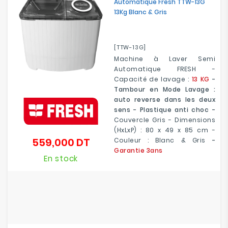
Automatique Fresh TTW-13G
13Kg Blanc & Gris
[TTW-13G]
Machine à Laver Semi
Automatique FRESH -
Capacité de lavage :
13 KG
-
Tambour en Mode Lavage :
auto reverse dans les deux
sens - Plastique anti choc -
Couvercle Gris - Dimensions
(HxLxP) : 80 x 49 x 85 cm -
559,000 DT
Couleur : Blanc & Gris
-
Prix
Garantie 3ans
En stock