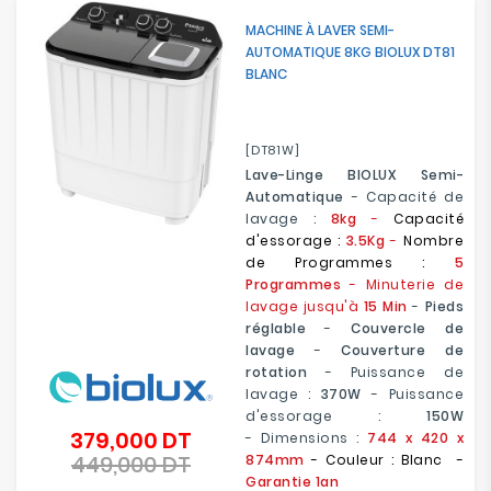
MACHINE À LAVER SEMI-
AUTOMATIQUE 8KG BIOLUX DT81
BLANC
[DT81W]
Lave-Linge BIOLUX Semi-
Automatique
- Capacité de
lavage :
8kg
-
Capacité
d'essorage :
3.5Kg
-
Nombre
de Programmes :
5
Programmes
- Minuterie de
lavage jusqu'à
15 Min
-
Pieds
réglable
-
Couvercle de
lavage
-
Couverture de
rotation
- Puissance de
lavage :
370W
- Puissance
d'essorage :
150W
379,000 DT
Prix
- Dimensions :
744 x 420 x
449,000 DT
de
874mm
- Couleur : Blanc -
Prix
base
Garantie 1an