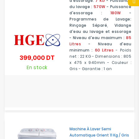
d'essorage:
7 KG
- Puissance
du lavage :
570W
- Puissance
d'essorage :
180W
-
Programmes de Lavage:
Rinçage Séparé, Vidange
d'eau au lavage et essorage
- Niveau d'eau maximum :
85
Litres
- Niveau d'eau
minimum :
60 Litres
- Poids
399,000 DT
net : 22 KG - Dimensions : 805
Prix
x 475 x 940mm - Couleur :
En stock
Gris - Garantie : 1 an
Machine À Laver Semi
Automatique Orient 11 Kg / Gris