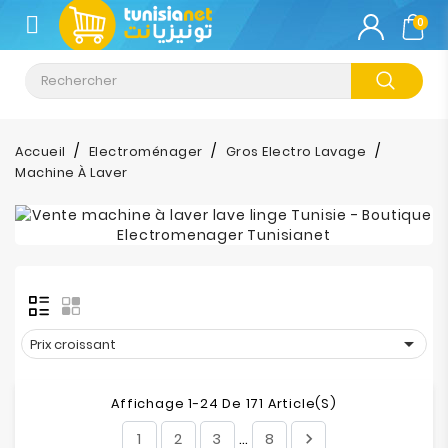
CATÉGORIE
0
Climatisation
Informatique
Accueil
Electroménager
Gros Electro Lavage
Machine À Laver
Téléphonie
&
Tablette
Impression
Stockage

Prix croissant
TV-
Son-
Affichage 1-24 De 171 Article(s)
Photos
1
2
3
8

…