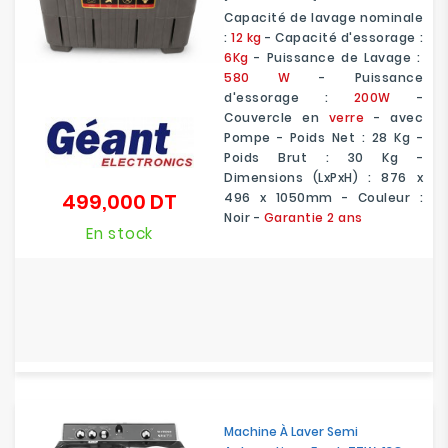
Capacité de lavage nominale
:
12 kg
- Capacité d'essorage :
6Kg
- Puissance de Lavage :
580 W
- Puissance
d'essorage :
200W
-
Couvercle en
verre
- avec
Pompe - Poids Net : 28 Kg -
Poids Brut : 30 Kg -
Dimensions (LxPxH) : 876 x
499,000 DT
496 x 1050mm - Couleur :
Prix
Noir -
Garantie 2 ans
En stock
Machine À Laver Semi