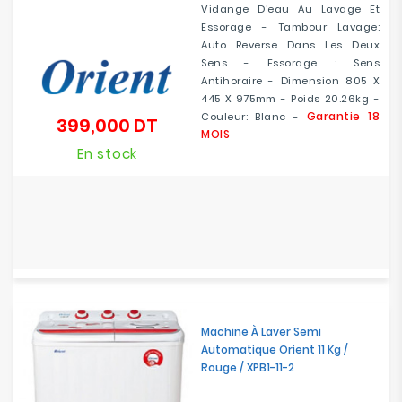
Vidange D’eau Au Lavage Et
Essorage - Tambour Lavage:
Auto Reverse Dans Les Deux
Sens - Essorage : Sens
Antihoraire - Dimension 805 X
445 X 975mm - Poids 20.26kg -
Garantie 18
Couleur: Blanc -
399,000 DT
Prix
MOIS
En stock
Machine À Laver Semi
Automatique Orient 11 Kg /
Rouge / XPB1-11-2