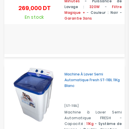
Minutes
- Puissance de
269,000 DT
Lavage :
320W
-
Filtre
Prix
Magique +
-
Couleur : Noir -
En stock
Garantie 3ans
Machine À Laver Semi
Automatique Fresh ST-11BL 11Kg
Blanc
[ST-11BL]
Machine à Laver Semi
Automatique FRESH -
Capacité :
11Kg
- Système de