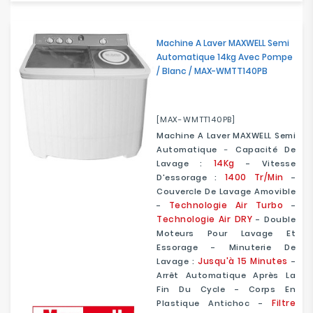
Machine A Laver MAXWELL Semi
Automatique 14kg Avec Pompe
/ Blanc / MAX-WMTT140PB
[MAX-WMTT140PB]
Machine A Laver MAXWELL Semi
Automatique
-
Capacité De
14Kg
Lavage :
- Vitesse
1400 Tr/min
D'essorage :
-
Couvercle De Lavage Amovible
Technologie Air Turbo
-
-
Technologie Air DRY
- Double
Moteurs Pour Lavage Et
Essorage - Minuterie De
Jusqu'à 15 Minutes
Lavage :
-
Arrêt Automatique Après La
Fin Du Cycle - Corps En
Filtre
Plastique Antichoc -