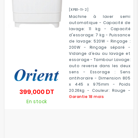
[XPB1-11-2]
Machine à laver semi
automatique - Capacité de
lavage: 11 kg - Capacité
d'essorage: 7 kg - Puissance
de lavage:
520W - Rinçage :
200W
-
Rinçage séparé -
Vidange d’eau au lavage et
essorage - Tambour Lavage:
auto reverse dans les deux
sens - Essorage : Sens
antihoraire - Dimension 805
x 445 x 975mm - Poids
399,000 DT
20.26kg - Couleur: Rouge -
Prix
Garantie 18 mois
En stock