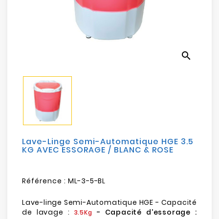
Electroménager
Bureautique
search
Réseau
&
Sécurité
Mobilités
&
Loisirs
Lave-Linge Semi-Automatique HGE 3.5
KG AVEC ESSORAGE / BLANC & ROSE
Référence :
ML-3-5-BL
Lave-linge Semi-Automatique HGE - Capacité
de lavage :
- Capacité d'essorage :
3.5Kg