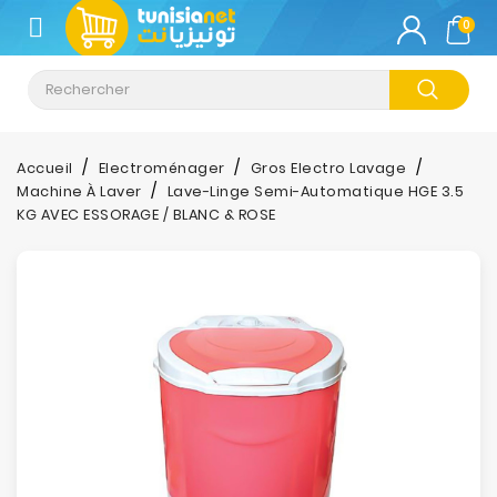
CATÉGORIE
0
Climatisation
Informatique
Accueil
Electroménager
Gros Electro Lavage
Machine À Laver
Lave-Linge Semi-Automatique HGE 3.5
Téléphonie
KG AVEC ESSORAGE / BLANC & ROSE
&
Tablette
Impression
Stockage
TV-
Son-
Photos