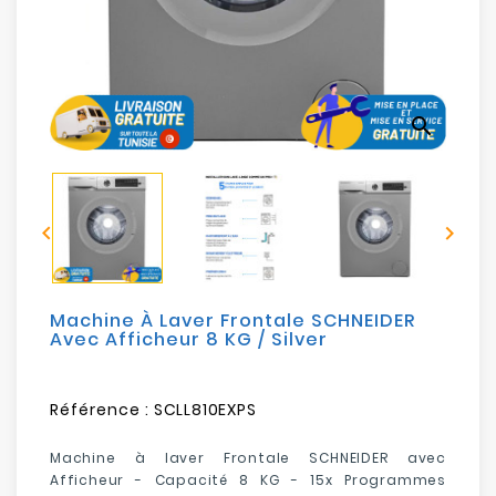
Electroménager
Bureautique
search
Réseau
&
Sécurité


Mobilités
&
Loisirs
Machine À Laver Frontale SCHNEIDER
Avec Afficheur 8 KG / Silver
Référence :
SCLL810EXPS
Machine à laver Frontale SCHNEIDER avec
Afficheur - Capacité 8 KG - 15x Programmes