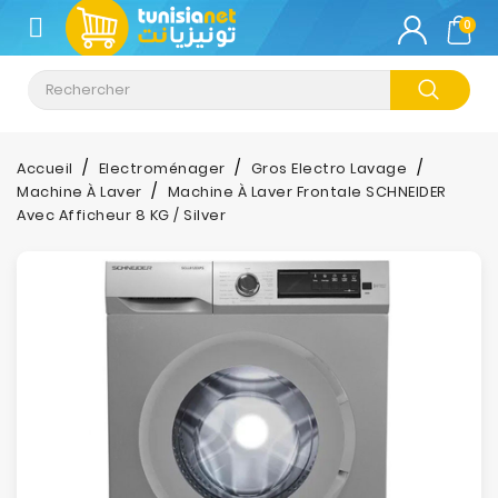
CATÉGORIE
0
Climatisation
Informatique
Accueil
Electroménager
Gros Electro Lavage
Machine À Laver
Machine À Laver Frontale SCHNEIDER
Téléphonie
Avec Afficheur 8 KG / Silver
&
Tablette
Impression
Stockage
TV-
Son-
Photos