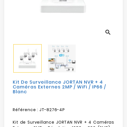
Electroménager
Bureautique
search
Réseau
&
Sécurité
Mobilités
&
Loisirs
Kit De Surveillance JORTAN NVR + 4
Caméras Externes 2MP / WiFi / IP66 /
Blanc
Référence :
JT-8276-4P
Kit de Surveillance JORTAN NVR + 4 Caméras