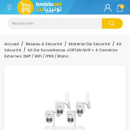
CATÉGORIE
0
Climatisation
Informatique
Accueil
Réseau & Sécurité
Matériel De Sécurité
Kit
Sécurité
Kit De Surveillance JORTAN NVR + 4 Caméras
Téléphonie
Externes 2MP / WiFi / IP66 / Blanc
&
Tablette
Impression
Stockage
TV-
Son-
Photos