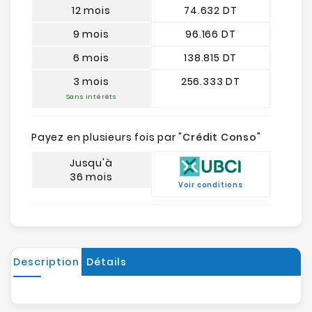
12 mois
74.632 DT
9 mois
96.166 DT
6 mois
138.815 DT
3 mois
256.333 DT
Sans intérêts
Payez en plusieurs fois par "
Crédit Conso
"
Jusqu'à
36 mois
Voir conditions
Description
Détails