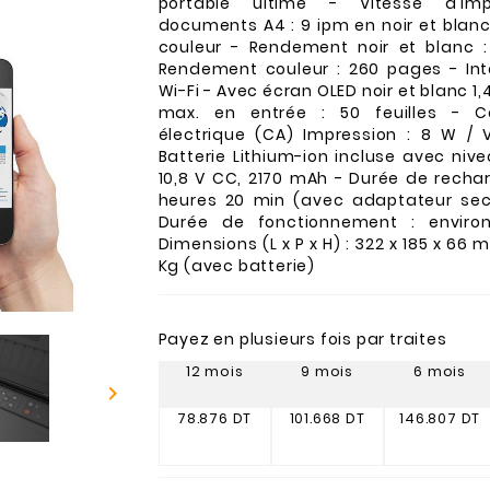
portable ultime - Vitesse d'im
documents A4 : 9 ipm en noir et blanc
couleur - Rendement noir et blanc 
Rendement couleur : 260 pages - Inte
Wi-Fi - Avec écran OLED noir et blanc 1
max. en entrée : 50 feuilles - 
électrique (CA) Impression : 8 W / Ve
Batterie Lithium-ion incluse avec niv
10,8 V CC, 2170 mAh - Durée de rechar
heures 20 min (avec adaptateur sect
Durée de fonctionnement : enviro
Dimensions (L x P x H) : 322 x 185 x 66 m
Kg (avec batterie)
Payez en plusieurs fois par traites
12 mois
9 mois
6 mois

78.876 DT
101.668 DT
146.807 DT