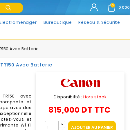
0
0,000
Electroménager
Bureautique
Réseau & Sécurité
150 Avec Batterie
TR150 Avec Batterie
 TR150 avec
Disponibilté :
Hors stock
 compacte et
815,000 DT
TTC
rage avec des
exceptionnelle
ectez-vous et
rimante Wi-Fi
AJOUTER AU PANIER