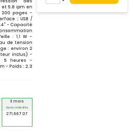
pression des
 et 5.8 ipm en
: 200 pages -
rface : USB /
,44" - Capacité
Consommation
ille : 1,1 W -
eau de tension
ge : environ 2
eur inclus) -
n 5 heures -
m - Poids : 2.3
3 mois
Sans intérêts
271.667 DT