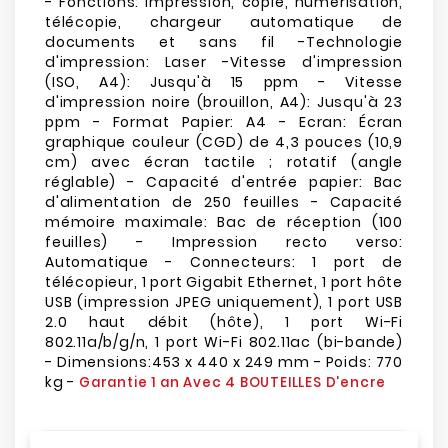
- Fonctions: Impression, copie, numérisation,
télécopie, chargeur automatique de
documents et sans fil -Technologie
d'impression: Laser -Vitesse d'impression
(ISO, A4): Jusqu'à 15 ppm - Vitesse
d'impression noire (brouillon, A4): Jusqu'à 23
ppm - Format Papier: A4 - Ecran: Écran
graphique couleur (CGD) de 4,3 pouces (10,9
cm) avec écran tactile ; rotatif (angle
réglable) - Capacité d'entrée papier: Bac
d'alimentation de 250 feuilles - Capacité
mémoire maximale: Bac de réception (100
feuilles) - Impression recto verso:
Automatique - Connecteurs: 1 port de
télécopieur, 1 port Gigabit Ethernet, 1 port hôte
USB (impression JPEG uniquement), 1 port USB
2.0 haut débit (hôte), 1 port Wi-Fi
802.11a/b/g/n, 1 port Wi-Fi 802.11ac (bi-bande)
- Dimensions:453 x 440 x 249 mm - Poids: 770
kg -
Garantie 1 an Avec 4 BOUTEILLES D'encre