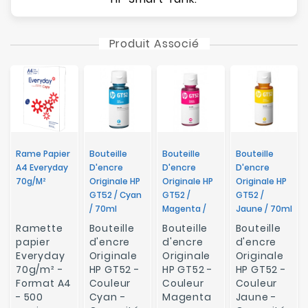
Produit Associé
Rame Papier
Bouteille
Bouteille
Bouteille
A4 Everyday
D'encre
D'encre
D'encre
70g/m²
Originale HP
Originale HP
Originale HP
GT52 / Cyan
GT52 /
GT52 /
/ 70ml
Magenta /
Jaune / 70ml
70ml
Ramette
Bouteille
Bouteille
Bouteille
papier
d'encre
d'encre
d'encre
Everyday
Originale
Originale
Originale
70g/m² -
HP GT52 -
HP GT52 -
HP GT52 -
Format A4
Couleur
Couleur
Couleur
- 500
Cyan -
Magenta
Jaune -