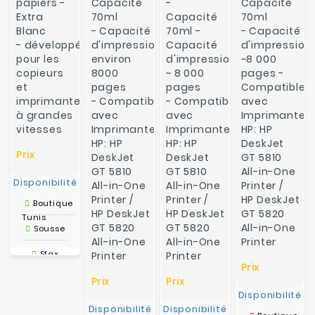
papiers -
Capacité
-
Capacité
Extra
70ml
Capacité
70ml
Blanc
-
Capacité
70ml -
-
Capacité
- développé
d'impression:
Capacité
d'impression:
pour les
environ
d'impression:
~8 000
copieurs
8000
~ 8 000
pages -
et
pages
pages
Compatible
imprimantes
-
Compatible
-
Compatible
avec
à grandes
avec
avec
Imprimante
vitesses
Imprimante
Imprimante
HP: HP
HP: HP
HP: HP
DeskJet
Prix
DeskJet
DeskJet
GT 5810
GT 5810
GT 5810
All-in-One
Disponibilité
All-in-One
All-in-One
Printer /
Printer /
Printer /
HP
DeskJet
Boutique
HP
DeskJet
HP
DeskJet
GT 5820
Tunis
GT 5820
GT 5820
All-in-One
Sousse
All-in-One
All-in-One
Printer
Sfax
Printer
Printer
Prix
Tunis
Prix
Prix
Drive-IN
Disponibilité
Disponibilité
Disponibilité