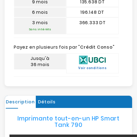
9 mois
135.638 DT
6 mois
196.148 DT
3 mois
366.333 DT
Sans intérêts
Payez en plusieurs fois par "
Crédit Conso
"
Jusqu'à
36 mois
Voir conditions
Description
Détails
Imprimante tout-en-un HP Smart
Tank 790