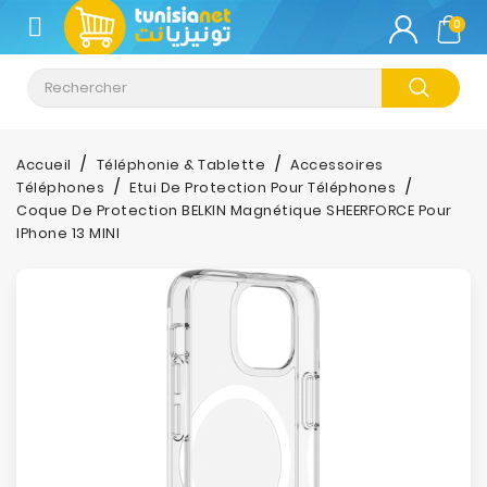
CATÉGORIE
0
Climatisation
Informatique
Accueil
Téléphonie & Tablette
Accessoires
Téléphones
Etui De Protection Pour Téléphones
Téléphonie
Coque De Protection BELKIN Magnétique SHEERFORCE Pour
&
IPhone 13 MINI
Tablette
Impression
Stockage
TV-
Son-
Photos