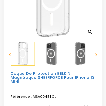
Electroménager
Bureautique
Réseau
search
&
Sécurité
Mobilités


&
Loisirs
Coque De Protection BELKIN
Magnétique SHEERFORCE Pour IPhone 13
MINI
Référence :
MSA004BTCL