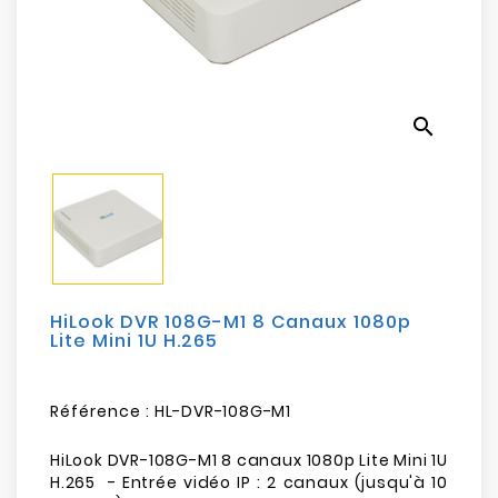
Electroménager
Bureautique
search
Réseau
&
Sécurité
Mobilités
&
Loisirs
HiLook DVR 108G-M1 8 Canaux 1080p
Lite Mini 1U H.265
Référence :
HL-DVR-108G-M1
HiLook DVR-108G-M1 8 canaux 1080p Lite Mini 1U
H.265 - Entrée vidéo IP : 2 canaux (jusqu'à 10