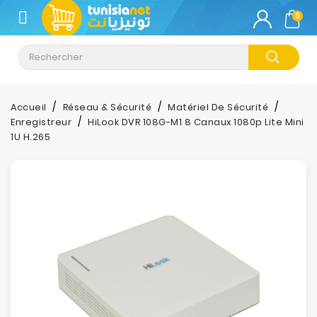
CATÉGORIE
0
Climatisation
Informatique
Accueil
Réseau & Sécurité
Matériel De Sécurité
Enregistreur
HiLook DVR 108G-M1 8 Canaux 1080p Lite Mini
Téléphonie
1U H.265
&
Tablette
Impression
Stockage
TV-
Son-
Photos