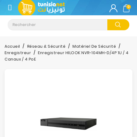
CATÉGORIE
0
Climatisation
Informatique
Accueil
Réseau & Sécurité
Matériel De Sécurité
Enregistreur
Enregistreur HILOOK NVR-104MH-D/4P 1U / 4
Téléphonie
Canaux / 4 PoE
&
Tablette
Impression
Stockage
TV-
Son-
Photos