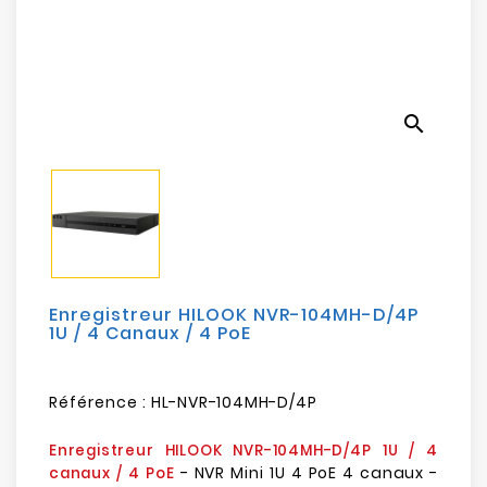
Electroménager
Bureautique
search
Réseau
&
Sécurité
Mobilités
&
Loisirs
Enregistreur HILOOK NVR-104MH-D/4P
1U / 4 Canaux / 4 PoE
Référence :
HL-NVR-104MH-D/4P
Enregistreur HILOOK NVR-104MH-D/4P 1U / 4
- NVR Mini 1U 4 PoE 4 canaux -
canaux / 4 PoE