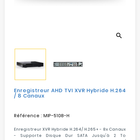
Electroménager
Bureautique
search
Réseau
&
Sécurité
Mobilités
&
Loisirs
Enregistreur AHD TVI XVR Hybride H.264
/ 8 Canaux
Référence :
MIP-5108-H
Enregistreur XVR Hybride H.264/ H.265+ - 8x Canaux
- Supporte Disque Dur SATA Jusqu'à 2 To