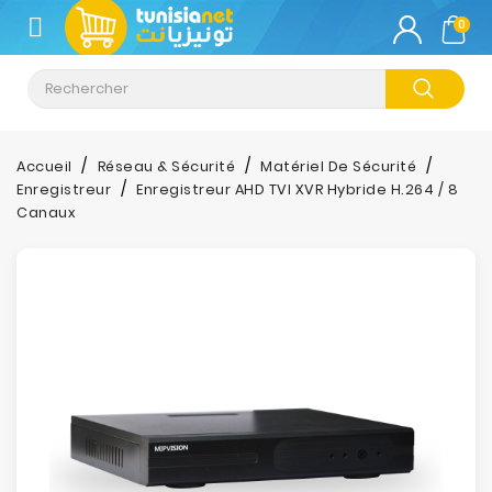
CATÉGORIE
0
Climatisation
Informatique
Accueil
Réseau & Sécurité
Matériel De Sécurité
Enregistreur
Enregistreur AHD TVI XVR Hybride H.264 / 8
Téléphonie
Canaux
&
Tablette
Impression
Stockage
TV-
Son-
Photos