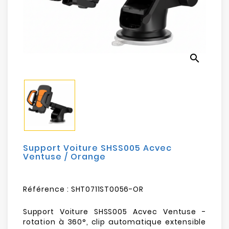
Electroménager
Bureautique
search
Réseau
&
Sécurité
Mobilités
&
Loisirs
Support Voiture SHSS005 Acvec
Ventuse / Orange
Référence :
SHT0711ST0056-OR
Support Voiture SHSS005 Acvec Ventuse -
rotation à 360°, clip automatique extensible