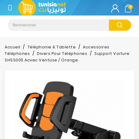
CATÉGORIE
0
Climatisation
Informatique
Accueil
Téléphonie & Tablette
Accessoires
Téléphones
Divers Pour Téléphones
Support Voiture
Téléphonie
SHSS005 Acvec Ventuse / Orange
&
Tablette
Impression
Stockage
TV-
Son-
Photos