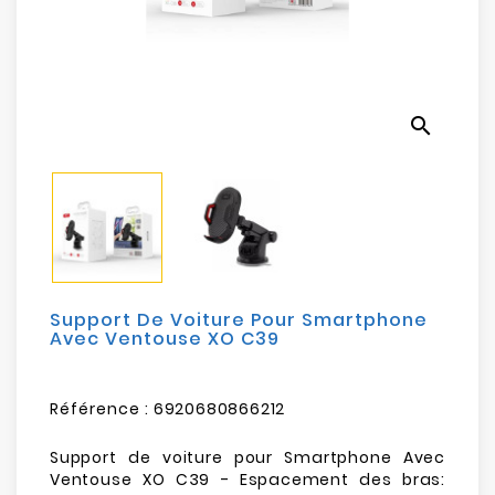
Electroménager
Bureautique
search
Réseau
&
Sécurité
Mobilités
&
Loisirs
Support De Voiture Pour Smartphone
Avec Ventouse XO C39
Référence :
6920680866212
Support de voiture pour Smartphone Avec
Ventouse XO C39 - Espacement des bras: