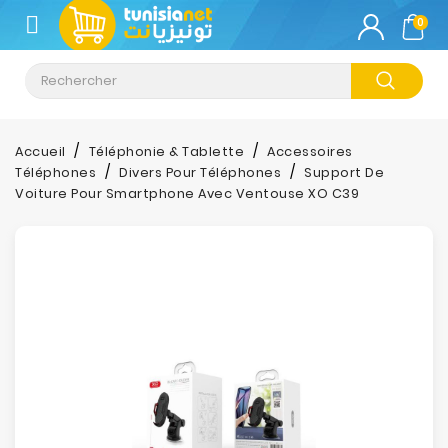
CATÉGORIE
0
Climatisation
Informatique
Accueil
Téléphonie & Tablette
Accessoires
Téléphones
Divers Pour Téléphones
Support De
Téléphonie
Voiture Pour Smartphone Avec Ventouse XO C39
&
Tablette
Impression
Stockage
TV-
Son-
Photos