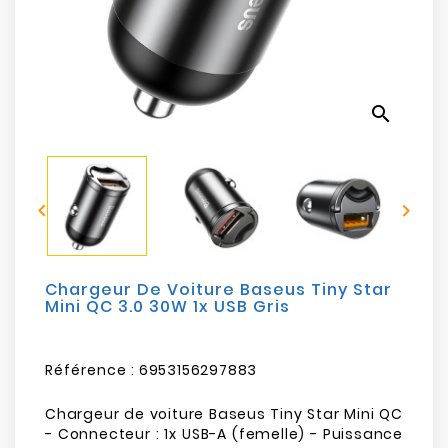
Electroménager
Bureautique
search
Réseau
&
Sécurité


Mobilités
&
Loisirs
Chargeur De Voiture Baseus Tiny Star
Mini QC 3.0 30W 1x USB Gris
Référence :
6953156297883
Chargeur de voiture Baseus Tiny Star Mini QC
- Connecteur : 1x USB-A (femelle) - Puissance