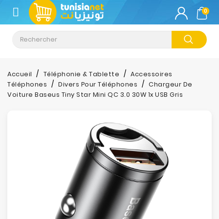
CATÉGORIE
0
Climatisation
Informatique
Accueil
Téléphonie & Tablette
Accessoires
Téléphones
Divers Pour Téléphones
Chargeur De
Téléphonie
Voiture Baseus Tiny Star Mini QC 3.0 30W 1x USB Gris
&
Tablette
Impression
Stockage
TV-
Son-
Photos