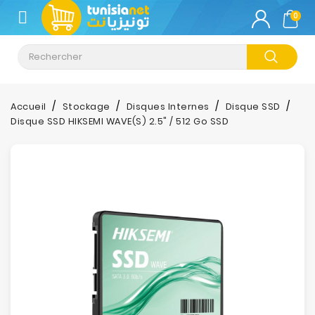
CATÉGORIE
0
Climatisation
Informatique
Accueil
Stockage
Disques Internes
Disque SSD
Disque SSD HIKSEMI WAVE(S) 2.5" / 512 Go SSD
Téléphonie
&
Tablette
Impression
Stockage
TV-
Son-
Photos