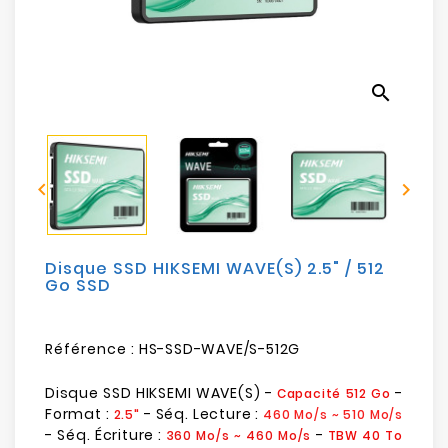
Electroménager
Bureautique
search
Réseau
&
Sécurité


Mobilités
&
Loisirs
Disque SSD HIKSEMI WAVE(S) 2.5" / 512
Go SSD
Référence :
HS-SSD-WAVE/S-512G
Disque SSD HIKSEMI WAVE(S) -
-
Capacité 512 Go
Format :
- Séq. Lecture :
2.5"
460 Mo/s ~ 510 Mo/s
- Séq. Écriture :
-
360 Mo/s ~ 460 Mo/s
TBW 40 To