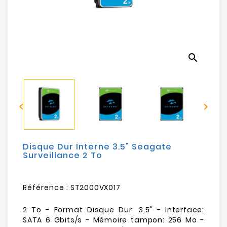
Electroménager
Bureautique
search
Réseau
&
Sécurité


Mobilités
&
Loisirs
Disque Dur Interne 3.5" Seagate
Surveillance 2 To
Référence :
ST2000VX017
2 To - Format Disque Dur: 3.5" - Interface:
SATA 6 Gbits/s - Mémoire tampon: 256 Mo -