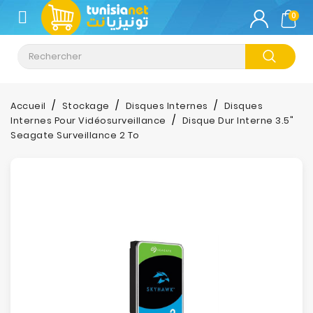
CATÉGORIE
0
Climatisation
Informatique
Accueil
Stockage
Disques Internes
Disques
Internes Pour Vidéosurveillance
Disque Dur Interne 3.5"
Téléphonie
Seagate Surveillance 2 To
&
Tablette
Impression
Stockage
TV-
Son-
Photos