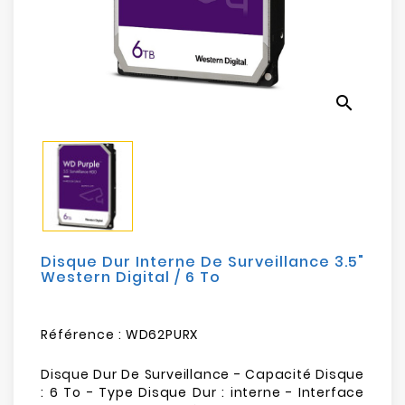
Electroménager
Bureautique
search
Réseau
&
Sécurité
Mobilités
&
Loisirs
Disque Dur Interne De Surveillance 3.5"
Western Digital / 6 To
Référence :
WD62PURX
Disque Dur De Surveillance - Capacité Disque
: 6 To - Type Disque Dur : interne - Interface