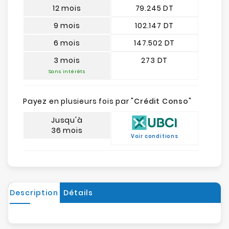
12 mois
79.245 DT
9 mois
102.147 DT
6 mois
147.502 DT
3 mois
273 DT
Sans intérêts
Payez en plusieurs fois par "
Crédit Conso
"
Jusqu'à
36 mois
Voir conditions
Description
Détails