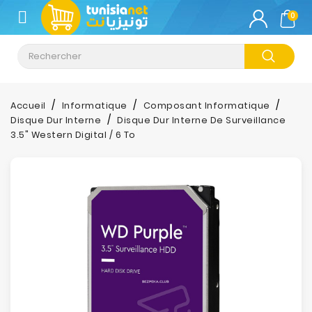
CATÉGORIE
0
Climatisation
Informatique
Accueil
Informatique
Composant Informatique
Disque Dur Interne
Disque Dur Interne De Surveillance
Téléphonie
3.5" Western Digital / 6 To
&
Tablette
Impression
Stockage
TV-
Son-
Photos