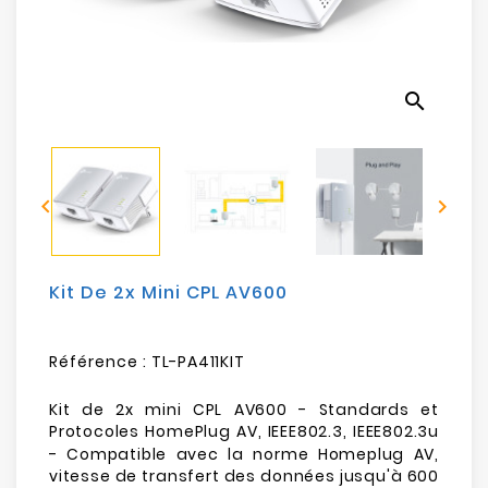
Electroménager
Bureautique
search
Réseau
&
Sécurité


Mobilités
&
Loisirs
Kit De 2x Mini CPL AV600
Référence :
TL-PA411KIT
Kit de 2x mini CPL AV600 - Standards et
Protocoles
HomePlug AV, IEEE802.3, IEEE802.3u
- Compatible avec la norme Homeplug AV,
vitesse de transfert des données jusqu'à 600