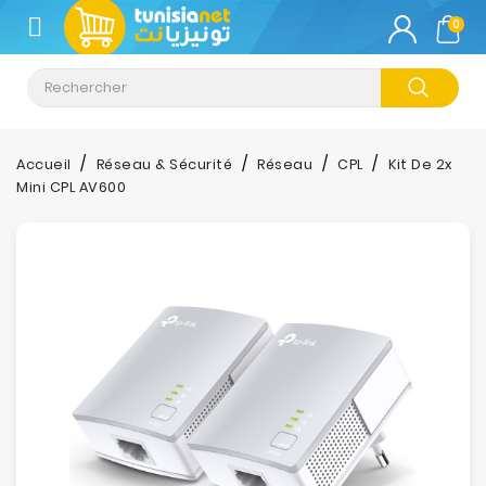
CATÉGORIE
0
Climatisation
Informatique
Accueil
Réseau & Sécurité
Réseau
CPL
Kit De 2x
Mini CPL AV600
Téléphonie
&
Tablette
Impression
Stockage
TV-
Son-
Photos