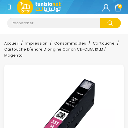
CATÉGORIE
0
Climatisation
Informatique
Accueil
Impression
Consommables
Cartouche
Cartouche D'encre D'origine Canon CLI-CLI551XLM /
Téléphonie
Magenta
&
Tablette
Impression
Stockage
TV-
Son-
Photos