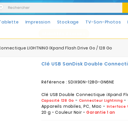
Tablette
Impression
Stockage
TV-Son-Photos
Mobilités & Loisirs
Connectique LIGHTNING IXpand Flash Drive Go / 128 Go
Clé USB SanDisk Double Connecti
Référence :
SDIX90N-128G-GN6NE
Clé USB Double Connectique iXpand Fl
-
- 
Capacité 128 Go
Connecteur Lightning
Appareils mobiles, PC, Mac -
Interface 
20 g - Couleur Noir -
Garantie 1 an