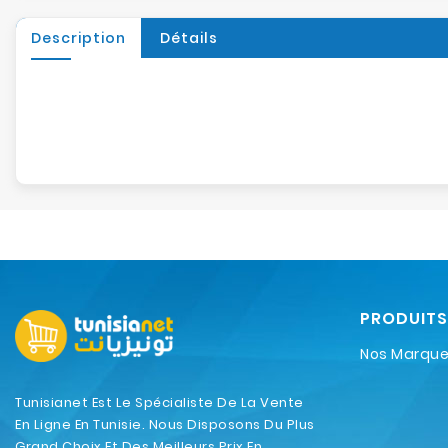
Description
Détails
PRODUITS
Nos Marqu
Tunisianet Est Le Spécialiste De La Vente
En Ligne En Tunisie. Nous Disposons Du Plus
Grand Choix Et Des Meilleurs Prix En