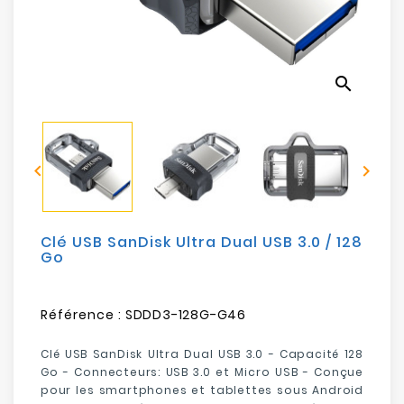
Electroménager
Bureautique
search
Réseau
&
Sécurité


Mobilités
&
Loisirs
Clé USB SanDisk Ultra Dual USB 3.0 / 128
Go
Référence :
SDDD3-128G-G46
Clé USB SanDisk Ultra Dual USB 3.0 - Capacité 128
Go - Connecteurs: USB 3.0 et Micro USB - C
onçue
pour les smartphones et tablettes sous Android