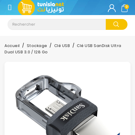
CATÉGORIE
0
Climatisation
Informatique
Accueil
Stockage
Clé USB
Clé USB SanDisk Ultra
Dual USB 3.0 / 128 Go
Téléphonie
&
Tablette
Impression
Stockage
TV-
Son-
Photos