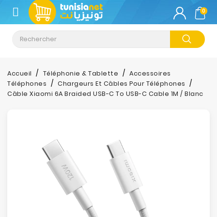
CATÉGORIE
0
Climatisation
Informatique
Accueil
Téléphonie & Tablette
Accessoires
Téléphones
Chargeurs Et Câbles Pour Téléphones
Téléphonie
Câble Xiaomi 6A Braided USB-C To USB-C Cable 1M / Blanc
&
Tablette
Impression
Stockage
TV-
Son-
Photos