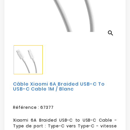
Electroménager
Bureautique
search
Réseau
&
Sécurité
Mobilités
&
Loisirs
Câble Xiaomi 6A Braided USB-C To
USB-C Cable 1M / Blanc
Référence :
67377
Xiaomi 6A Braided USB-C to USB-C Cable -
Type de port : Type-C vers Type-C - vitesse