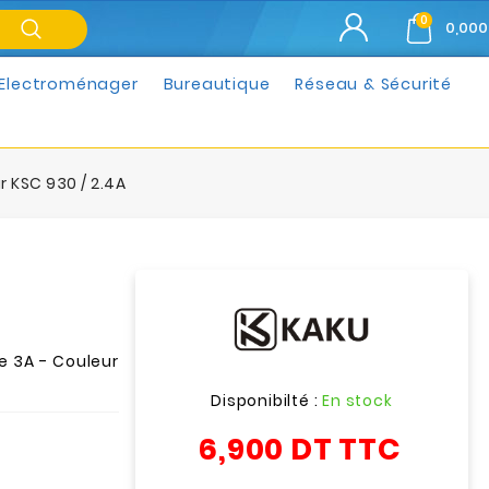
0
0,000
Electroménager
Bureautique
Réseau & Sécurité
 KSC 930 / 2.4A
e 3A - Couleur
Disponibilté :
En stock
6,900 DT
TTC