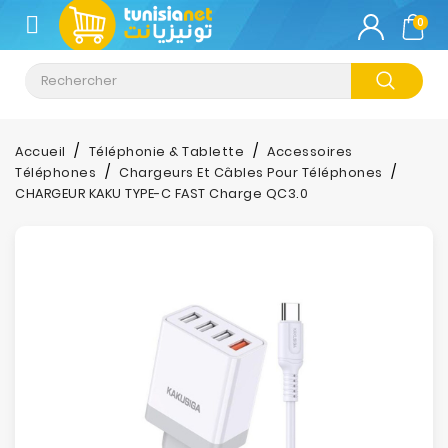
CATÉGORIE
0
Climatisation
Informatique
Accueil
Téléphonie & Tablette
Accessoires
Téléphones
Chargeurs Et Câbles Pour Téléphones
Téléphonie
CHARGEUR KAKU TYPE-C FAST Charge QC3.0
&
Tablette
Impression
Stockage
TV-
Son-
Photos