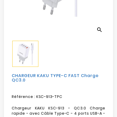
Electroménager
Bureautique
search
Réseau
&
Sécurité
Mobilités
&
Loisirs
CHARGEUR KAKU TYPE-C FAST Charge
QC3.0
Référence :
KSC-913-TPC
Chargeur KAKU KSC-913 - QC3.0 Charge
rapide - avec Câble Type-C - 4 ports USB-A -