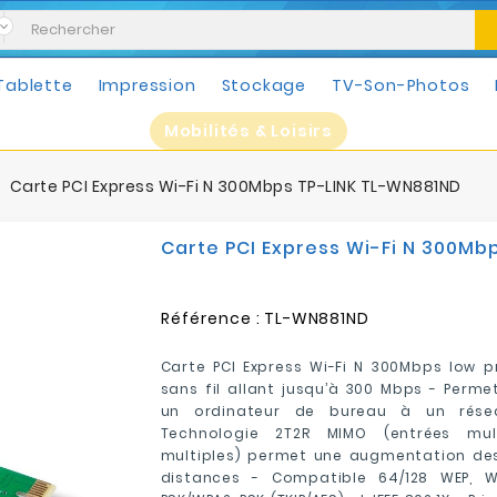
Tablette
Impression
Stockage
TV-Son-Photos
Mobilités & Loisirs
Carte PCI Express Wi-Fi N 300Mbps TP-LINK TL-WN881ND
Carte PCI Express Wi-Fi N 300Mb
Référence :
TL-WN881ND
Carte PCI Express Wi-Fi N 300Mbps low pr
sans fil allant jusqu’à 300 Mbps - Perm
un ordinateur de bureau à un rése
Technologie 2T2R MIMO (entrées multi
multiples) permet une augmentation des
distances - Compatible 64/128 WEP, W