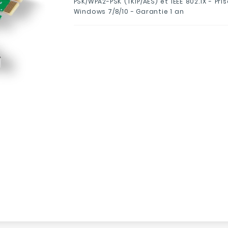
PSK/WPA2-PSK (TKIP/AES) et IEEE 802.1X - Pr
Windows 7/8/10 - Garantie 1 an