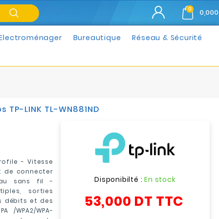
0
0,000
Electroménager
Bureautique
Réseau & Sécurité
ps TP-LINK TL-WN881ND
ofile - Vitesse
et de connecter
Disponibilté :
En stock
au sans fil -
ples, sorties
53,000 DT
TTC
 débits et des
PA /WPA2/WPA-