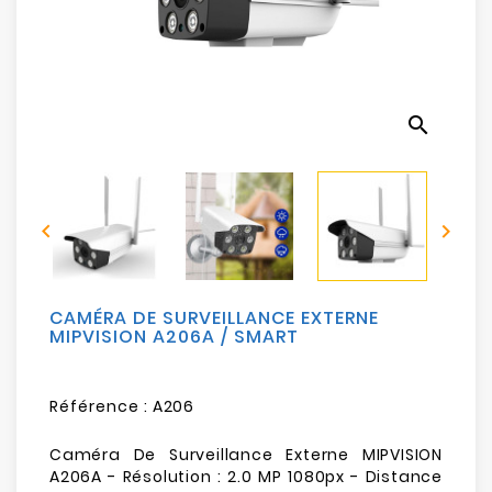
Electroménager
Bureautique
search
Réseau
&
Sécurité


Mobilités
&
Loisirs
CAMÉRA DE SURVEILLANCE EXTERNE
MIPVISION A206A / SMART
Référence :
A206
Caméra De Surveillance Externe MIPVISION
A206A - Résolution : 2.0 MP 1080px - Distance