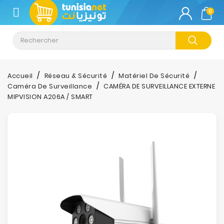
CATÉGORIE
0
Climatisation
Informatique
Accueil
Réseau & Sécurité
Matériel De Sécurité
Caméra De Surveillance
CAMÉRA DE SURVEILLANCE EXTERNE
Téléphonie
MIPVISION A206A / SMART
&
Tablette
Impression
Stockage
TV-
Son-
Photos