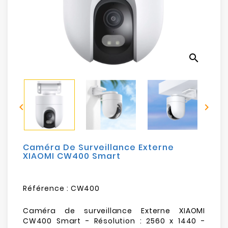
Electroménager
Bureautique
search
Réseau
&
Sécurité


Mobilités
&
Loisirs
Caméra De Surveillance Externe
XIAOMI CW400 Smart
Référence :
CW400
Caméra de surveillance Externe XIAOMI
CW400 Smart - Résolution : 2560 x 1440 -