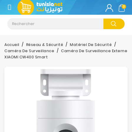
CATÉGORIE
0
Climatisation
Informatique
Accueil
Réseau & Sécurité
Matériel De Sécurité
Caméra De Surveillance
Caméra De Surveillance Externe
Téléphonie
XIAOMI CW400 Smart
&
Tablette
Impression
Stockage
TV-
Son-
Photos