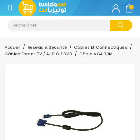
CATÉGORIE
0
Climatisation
Informatique
Accueil
Réseau & Sécurité
Câbles Et Connectiques
Câbles Ecrans TV / AUDIO / DVD
Câble VGA 30M
Téléphonie
&
Tablette
Impression
Stockage
TV-
Son-
Photos