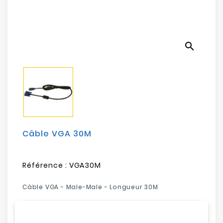
Electroménager
Bureautique
search
Réseau
&
Sécurité
Mobilités
&
Loisirs
Câble VGA 30M
Référence :
VGA30M
Câble VGA - Male-Male - Longueur 30M