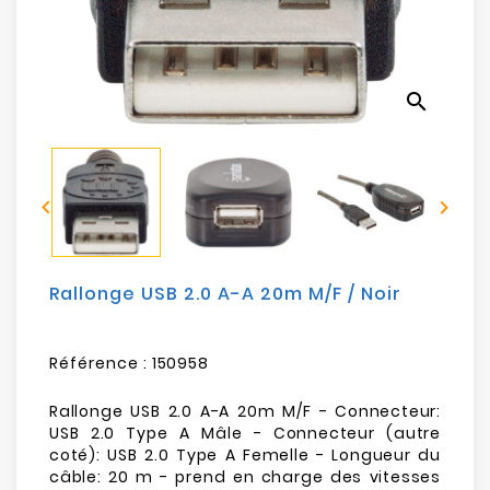
Electroménager
Bureautique
search
Réseau
&
Sécurité


Mobilités
&
Loisirs
Rallonge USB 2.0 A-A 20m M/F / Noir
Référence :
150958
Rallonge USB 2.0 A-A 20m M/F - Connecteur:
USB 2.0 Type A Mâle - Connecteur (autre
coté): USB 2.0 Type A Femelle - Longueur du
câble: 20 m - prend en charge des vitesses