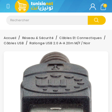
CATÉGORIE
0
Climatisation
Informatique
Accueil
Réseau & Sécurité
Câbles Et Connectiques
Câbles USB
Rallonge USB 2.0 A-A 20m M/F / Noir
Téléphonie
&
Tablette
Impression
Stockage
TV-
Son-
Photos