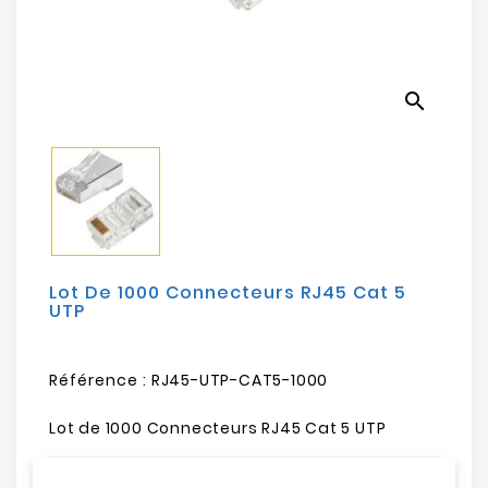
Electroménager
Bureautique
search
Réseau
&
Sécurité
Mobilités
&
Loisirs
Lot De 1000 Connecteurs RJ45 Cat 5
UTP
Référence :
RJ45-UTP-CAT5-1000
Lot de 1000 Connecteurs RJ45 Cat 5 UTP