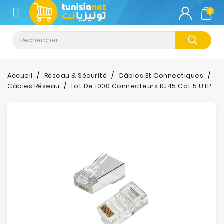
CATÉGORIE
0
Climatisation
Informatique
Accueil
Réseau & Sécurité
Câbles Et Connectiques
Câbles Réseau
Lot De 1000 Connecteurs RJ45 Cat 5 UTP
Téléphonie
&
Tablette
Impression
Stockage
TV-
Son-
Photos