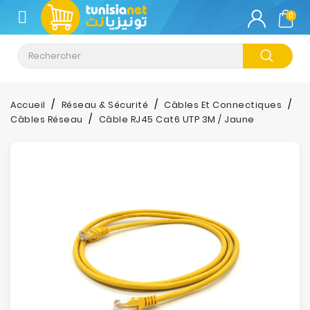
CATÉGORIE
0
Climatisation
Informatique
Accueil
Réseau & Sécurité
Câbles Et Connectiques
Câbles Réseau
Câble RJ45 Cat6 UTP 3M / Jaune
Téléphonie
&
Tablette
Impression
Stockage
TV-
Son-
Photos