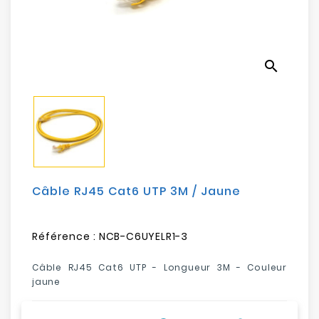
Electroménager
Bureautique
search
Réseau
&
Sécurité
Mobilités
&
Loisirs
Câble RJ45 Cat6 UTP 3M / Jaune
Référence :
NCB-C6UYELR1-3
Câble RJ45 Cat6 UTP - Longueur 3M - Couleur
jaune