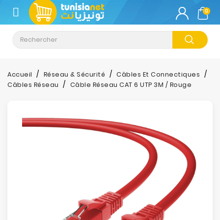
CATÉGORIE
0
Climatisation
Informatique
Accueil
Réseau & Sécurité
Câbles Et Connectiques
Câbles Réseau
Câble Réseau CAT 6 UTP 3M / Rouge
Téléphonie
&
Tablette
Impression
Stockage
TV-
Son-
Photos