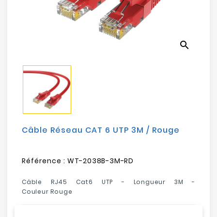
Electroménager
Bureautique
search
Réseau
&
Sécurité
Mobilités
&
Loisirs
Câble Réseau CAT 6 UTP 3M / Rouge
Référence :
WT-2038B-3M-RD
Câble RJ45 Cat6 UTP - Longueur 3M -
Couleur Rouge