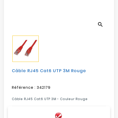
Electroménager
Bureautique
search
Réseau
&
Sécurité
Mobilités
&
Loisirs
Câble RJ45 Cat6 UTP 3M Rouge
Référence :
342179
Câble RJ45 Cat6 UTP 3M - Couleur Rouge