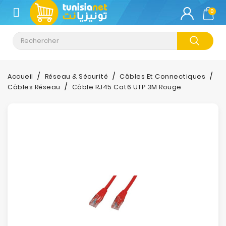
CATÉGORIE
0
Climatisation
Informatique
Accueil
Réseau & Sécurité
Câbles Et Connectiques
Câbles Réseau
Câble RJ45 Cat6 UTP 3M Rouge
Téléphonie
&
Tablette
Impression
Stockage
TV-
Son-
Photos