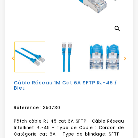
Electroménager
Bureautique
search
Réseau
&
Sécurité


Mobilités
&
Loisirs
Câble Réseau 1M Cat 6A SFTP RJ-45 /
Bleu
Référence :
350730
Pâtch câble RJ-45 cat 6A SFTP - Câble Réseau
Intellinet RJ-45 - Type de Câble : Cordon de
Catégorie cat 6A - Type de blindage: SFTP -