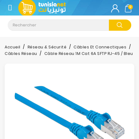
CATÉGORIE
0
Climatisation
Informatique
Accueil
Réseau & Sécurité
Câbles Et Connectiques
Câbles Réseau
Câble Réseau 1M Cat 6A SFTP RJ-45 / Bleu
Téléphonie
&
Tablette
Impression
Stockage
TV-
Son-
Photos