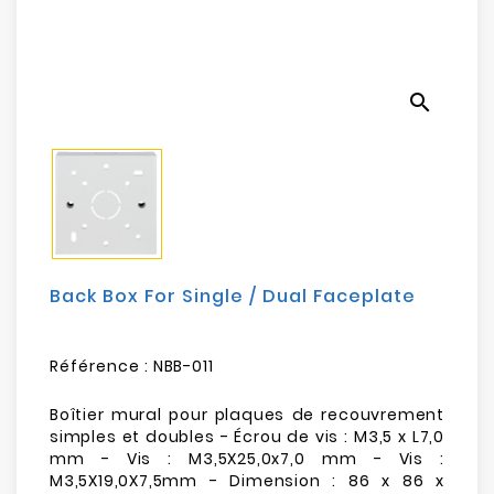
Electroménager
Bureautique
search
Réseau
&
Sécurité
Mobilités
&
Loisirs
Back Box For Single / Dual Faceplate
Référence :
NBB-011
Boîtier mural pour plaques de recouvrement
simples et doubles - Écrou de vis : M3,5 x L7,0
mm - Vis : M3,5X25,0x7,0 mm - Vis :
M3,5X19,0X7,5mm - Dimension : 86 x 86 x