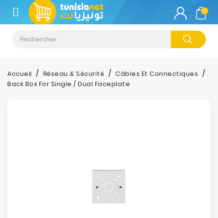
CATÉGORIE
0
Climatisation
Informatique
Accueil
Réseau & Sécurité
Câbles Et Connectiques
Back Box For Single / Dual Faceplate
Téléphonie
&
Tablette
Impression
Stockage
TV-
Son-
Photos