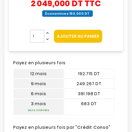
2 049,000 DT
TTC
Économisez 150,000 DT
AJOUTER AU PANIER
Payez en plusieurs fois
12 mois
192.715 DT
9 mois
249.267 DT
6 mois
361.198 DT
3 mois
683 DT
Sans intérêts
Payez en plusieurs fois par "
Crédit Conso
"