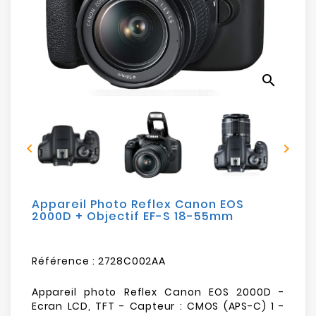
Electroménager
Bureautique
search
Réseau
&
Sécurité


Mobilités
&
Loisirs
Appareil Photo Reflex Canon EOS
2000D + Objectif EF-S 18-55mm
Référence :
2728C002AA
Appareil photo Reflex Canon EOS 2000D -
Ecran LCD, TFT - Capteur : CMOS (APS-C) 1 -