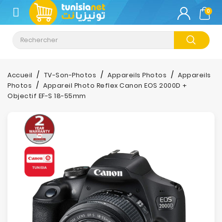
CATÉGORIE
0
Climatisation
Informatique
Accueil
TV-Son-Photos
Appareils Photos
Appareils
Photos
Appareil Photo Reflex Canon EOS 2000D +
Téléphonie
Objectif EF-S 18-55mm
&
Tablette
Impression
Stockage
TV-
Son-
Photos