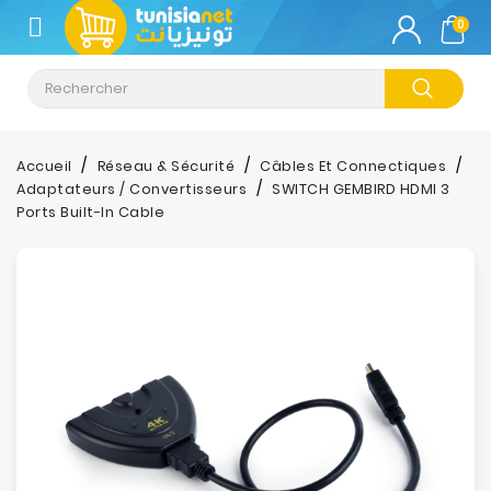
CATÉGORIE
0
Climatisation
Informatique
Accueil
Réseau & Sécurité
Câbles Et Connectiques
Adaptateurs / Convertisseurs
SWITCH GEMBIRD HDMI 3
Téléphonie
Ports Built-In Cable
&
Tablette
Impression
Stockage
TV-
Son-
Photos