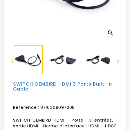
Electroménager
Bureautique
search
Réseau
&
Sécurité


Mobilités
&
Loisirs
SWITCH GEMBIRD HDMI 3 Ports Built-In
Cable
Référence :
8716309097208
SWITCH GEMBIRD HDMI - Ports : 3 entrées, 1
sortie HDMI - Norme d'interface : HDMI + HDCP