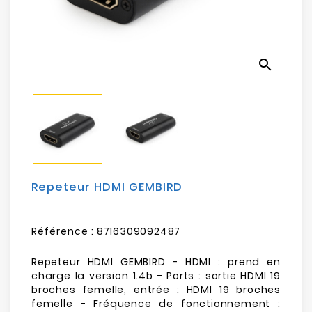
Electroménager
Bureautique
search
Réseau
&
Sécurité
Mobilités
&
Loisirs
Repeteur HDMI GEMBIRD
Référence :
8716309092487
Repeteur HDMI GEMBIRD - HDMI : prend en
charge la version 1.4b - Ports : sortie HDMI 19
broches femelle, entrée : HDMI 19 broches
femelle - Fréquence de fonctionnement :