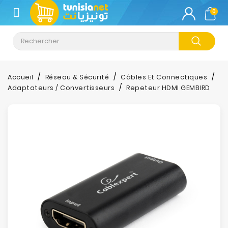
CATÉGORIE
0
Climatisation
Informatique
Accueil
Réseau & Sécurité
Câbles Et Connectiques
Adaptateurs / Convertisseurs
Repeteur HDMI GEMBIRD
Téléphonie
&
Tablette
Impression
Stockage
TV-
Son-
Photos