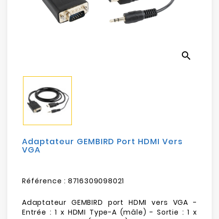
Electroménager
Bureautique
search
Réseau
&
Sécurité
Mobilités
&
Loisirs
Adaptateur GEMBIRD Port HDMI Vers
VGA
Référence :
8716309098021
Adaptateur GEMBIRD port HDMI vers VGA -
Entrée : 1 x HDMI Type-A (mâle) - Sortie : 1 x