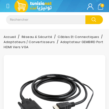
CATÉGORIE
0
Climatisation
Informatique
Accueil
Réseau & Sécurité
Câbles Et Connectiques
Adaptateurs / Convertisseurs
Adaptateur GEMBIRD Port
Téléphonie
HDMI Vers VGA
&
Tablette
Impression
Stockage
TV-
Son-
Photos