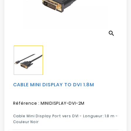
Electroménager
Bureautique
search
Réseau
&
Sécurité
Mobilités
&
Loisirs
CABLE MINI DISPLAY TO DVI 1.8M
Référence :
MINIDISPLAY-DVI-2M
Cable Mini Display Port vers DVI -
Longueur: 1.8 m
-
Couleur Noir