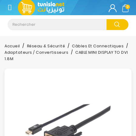
CATÉGORIE
0
Climatisation
Informatique
Accueil
Réseau & Sécurité
Câbles Et Connectiques
Adaptateurs / Convertisseurs
CABLE MINI DISPLAY TO DVI
Téléphonie
1.8M
&
Tablette
Impression
Stockage
TV-
Son-
Photos