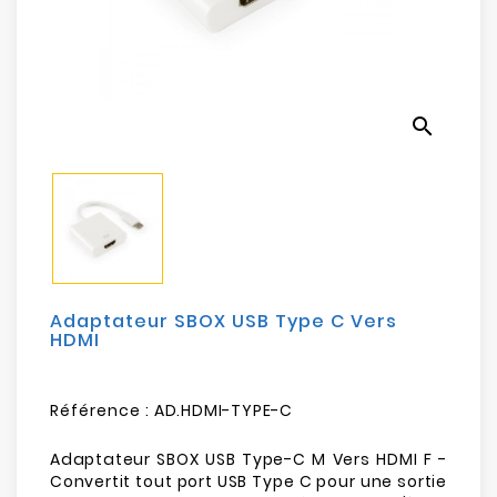
Electroménager
Bureautique
search
Réseau
&
Sécurité
Mobilités
&
Loisirs
Adaptateur SBOX USB Type C Vers
HDMI
Référence :
AD.HDMI-TYPE-C
Adaptateur SBOX USB Type-C M Vers HDMI F -
Convertit tout port USB Type C pour une sortie