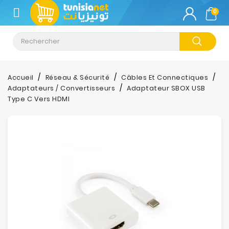
CATÉGORIE
0
Climatisation
Informatique
Accueil
Réseau & Sécurité
Câbles Et Connectiques
Adaptateurs / Convertisseurs
Adaptateur SBOX USB
Téléphonie
Type C Vers HDMI
&
Tablette
Impression
Stockage
TV-
Son-
Photos