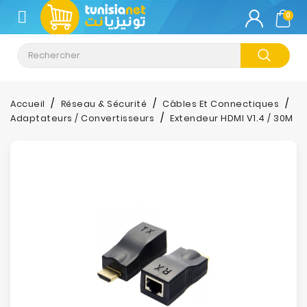
CATÉGORIE
0
Climatisation
Informatique
Accueil
Réseau & Sécurité
Câbles Et Connectiques
Adaptateurs / Convertisseurs
Extendeur HDMI V1.4 / 30M
Téléphonie
&
Tablette
Impression
Stockage
TV-
Son-
Photos