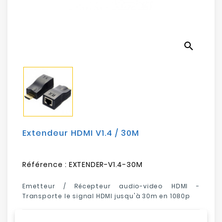
Electroménager
Bureautique
search
Réseau
&
Sécurité
Mobilités
&
Loisirs
Extendeur HDMI V1.4 / 30M
Référence :
EXTENDER-V1.4-30M
Emetteur / Récepteur audio-video HDMI -
Transporte le signal HDMI jusqu'à 30m en 1080p