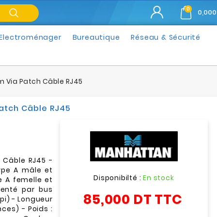
0
0,000
Electroménager
Bureautique
Réseau & Sécurité
0m Via Patch Câble RJ45
Patch Câble RJ45
h Câble RJ45 -
type A mâle et
Disponibilté :
En stock
e A femelle et
menté par bus
85,000 DT
TTC
pi) - Longueur
nces) - Poids :