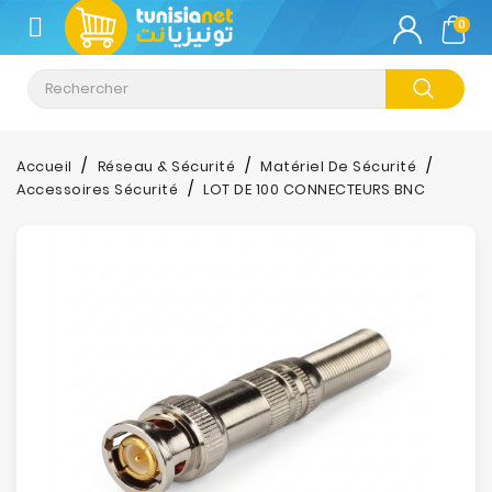
CATÉGORIE
0
Climatisation
Informatique
Accueil
Réseau & Sécurité
Matériel De Sécurité
Accessoires Sécurité
LOT DE 100 CONNECTEURS BNC
Téléphonie
&
Tablette
Impression
Stockage
TV-
Son-
Photos