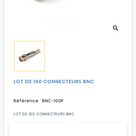
Electroménager
Bureautique
search
Réseau
&
Sécurité
Mobilités
&
Loisirs
LOT DE 100 CONNECTEURS BNC
Référence :
BNC-100P
LOT DE 100 CONNECTEURS BNC