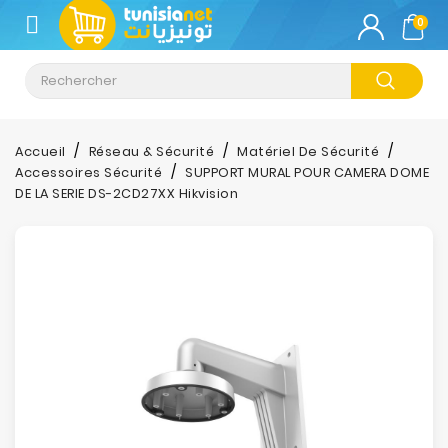
CATÉGORIE
0
Climatisation
Informatique
Accueil
Réseau & Sécurité
Matériel De Sécurité
Accessoires Sécurité
SUPPORT MURAL POUR CAMERA DOME
Téléphonie
DE LA SERIE DS-2CD27XX Hikvision
&
Tablette
Impression
Stockage
TV-
Son-
Photos