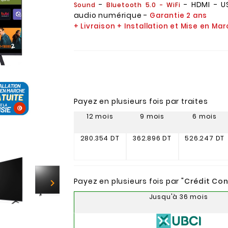
-
- HDMI - US
Sound
Bluetooth 5.0 - WiFi
audio numérique -
Garantie 2 ans
+ Livraison + Installation et Mise en Ma
Payez en plusieurs fois par traites
12 mois
9 mois
6 mois
280.354 DT
362.896 DT
526.247 DT
Payez en plusieurs fois par "
Crédit Co

Jusqu'à 36 mois