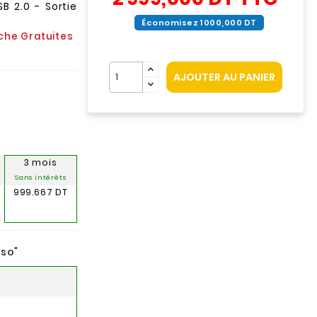
B 2.0 - Sortie
Économisez 1 000,000 DT
rche Gratuites
AJOUTER AU PANIER
3 mois
Sans intérêts
999.667 DT
nso
"