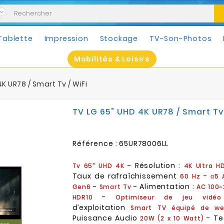
Tablette
Impression
Stockage
TV-Son-Photos
Mobilités & Loisirs
K UR78 / Smart Tv / WiFi
TV LG 65" UHD 4K UR78 / Smart Tv 
Référence :
65UR78006LL
- Résolution :
Tv 65" UHD 4K
4K Ultra H
Taux de rafraîchissement
-
60 Hz
α5 
-
- Alimentation :
Gen6
Smart Tv
AC 100
-
HDR10
Optimiseur de jeu vidéo
d’exploitation
Smart TV équipé de w
Puissance Audio
- Te
20W (2 x 10 Watt)