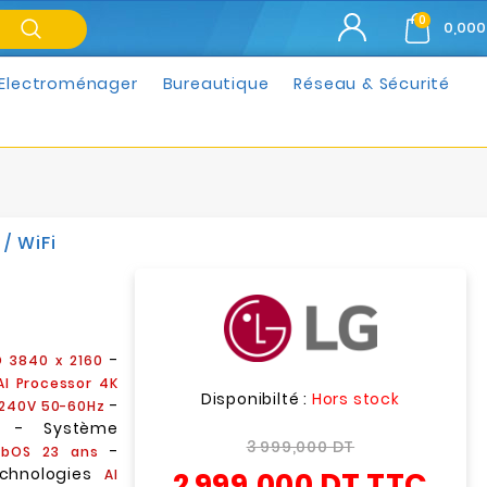
0
0,000
Electroménager
Bureautique
Réseau & Sécurité
/ WiFi
-
D 3840 x 2160
AI Processor 4K
Disponibilté :
Hors stock
-
~240V 50-60Hz
- Système
3 999,000 DT
-
ebOS 23 ans
chnologies
2 999,000 DT
TTC
AI