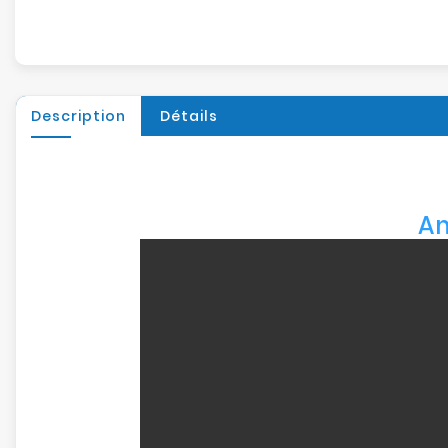
Description
Détails
Am